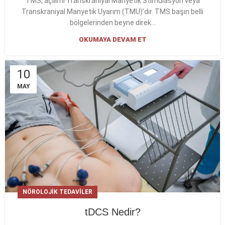
TMS, açılımı Transkraniyal Manyetik Stimülasyon veya
Transkraniyal Manyetik Uyarım (TMU)’dır. TMS başın belli
bölgelerinden beyne direk...
OKUMAYA DEVAM ET
10
MAY
NÖROLOJIK TEDAVILER
tDCS Nedir?