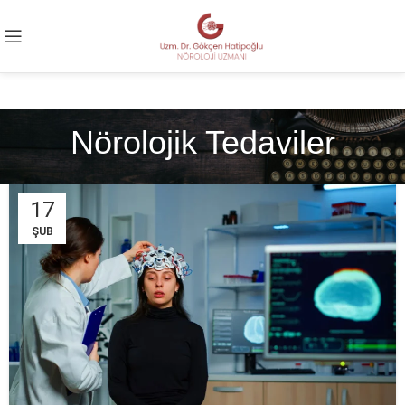
Nörolojik Tedaviler
17
ŞUB