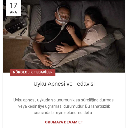
17
ARA
NÖROLOJIK TEDAVILER
Uyku Apnesi ve Tedavisi
Uyku apnesi, uykuda solunumun kısa süreliğine durması
veya kesintiye uğraması durumudur. Bu rahatsızlık
sırasında bireyin solunumu defa...
OKUMAYA DEVAM ET